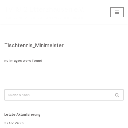
TV 1912 Etterzhausen e.V.
Zum
Seit 100 Jahren: Der Sportliche Treffpunkt im Naabtal
Inhalt
springen
Tischtennis_Minimeister
no images were found
Letzte Aktualisierung
27.02.2026