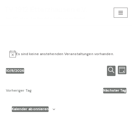
TV 1912 Etterzhausen e.V.
Zum
Seit 100 Jahren: Der Sportliche Treffpunkt im Naabtal
Inhalt
springen
Es sind keine anstehenden Veranstaltungen vorhanden.
Hinweis
Verans
Ve
10/8/2026
Tag
Datum
Suche
Suche
An
wählen.
und
Na
Vorheriger Tag
Nächster Tag
Ansich
Naviga
Kalender abonnieren