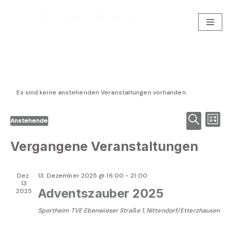
TV 1912 Etterzhausen e.V.
Zum
Seit 100 Jahren: Der Sportliche Treffpunkt im Naabtal
Inhalt
springen
Es sind keine anstehenden Veranstaltungen vorhanden.
Verans
Ve
Anstehende
Liste
Datum
Suche
Suche
An
wählen.
Vergangene Veranstaltungen
und
Na
Ansich
Dez.
13. Dezember 2025 @ 16:00
-
21:00
Naviga
13
Adventszauber 2025
2025
Sportheim TVE
Ebenwieser Straße 1, Nittendorf/Etterzhausen